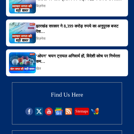
बिज़नेस
झारखंड सरकार ने 8,399 करोड़ रुपये का अनुपूरक बजट
पेश…
बिज़नेस
‘ओपन’ चयन ट्रायल अनिवार्य हों, विदेशी कोच पर निर्भरता
कम…
खेल
Find Us Here
Sitemaps