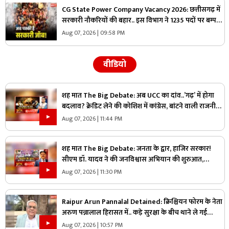
CG State Power Company Vacancy 2026: छत्तीसगढ़ में
सरकारी नौकरियों की बहार.. इस विभाग ने 1235 पदों पर बम्पर
भर्ती, डाटा एंट्री ऑपरेटर के ही 400 पद
Aug 07, 2026 | 09:58 PM
वीडियो
शह मात The Big Debate: अब UCC का दांव..’गढ़’ में होगा
बदलाव? क्रेडिट लेने की कोशिश में कांग्रेस, बांटने वाली राजनीति
पर क्या है सरकार का जवाब?
Aug 07, 2026 | 11:44 PM
शह मात The Big Debate: जनता के द्वार, हाजिर सरकार!
सीएम डॉ. यादव ने की जनविश्वास अभियान की शुरुआत,
जनविश्वास मुहीम से क्या मजबूत होगी जमीनी पकड़
Aug 07, 2026 | 11:30 PM
Raipur Arun Pannalal Detained: क्रिश्चियन फोरम के नेता
अरुण पन्नालाल हिरासत में.. कड़े सुरक्षा के बीच थाने ले गई
पुलिस, जानें क्या है आरोप
Aug 07, 2026 | 10:57 PM