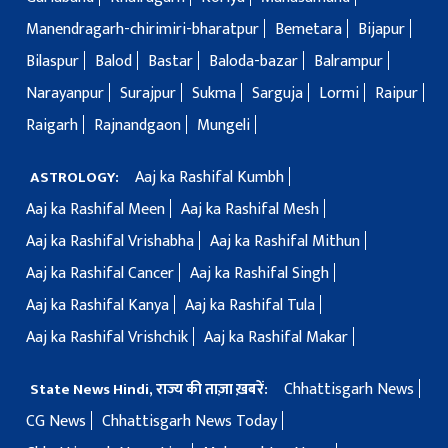
Manendragarh-chirimiri-bharatpur
Bemetara
Bijapur
Bilaspur
Balod
Bastar
Baloda-bazar
Balrampur
Narayanpur
Surajpur
Sukma
Sarguja
Lormi
Raipur
Raigarh
Rajnandgaon
Mungeli
Aaj ka Rashifal Kumbh
ASTROLOGY:
Aaj ka Rashifal Meen
Aaj ka Rashifal Mesh
Aaj ka Rashifal Vrishabha
Aaj ka Rashifal Mithun
Aaj ka Rashifal Cancer
Aaj ka Rashifal Singh
Aaj ka Rashifal Kanya
Aaj ka Rashifal Tula
Aaj ka Rashifal Vrishchik
Aaj ka Rashifal Makar
Chhattisgarh News
State News Hindi, राज्य की ताज़ा ख़बरें:
CG News
Chhattisgarh News Today