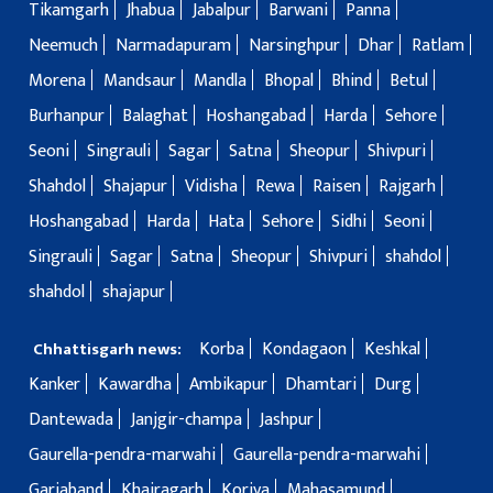
Tikamgarh
Jhabua
Jabalpur
Barwani
Panna
Neemuch
Narmadapuram
Narsinghpur
Dhar
Ratlam
Morena
Mandsaur
Mandla
Bhopal
Bhind
Betul
Burhanpur
Balaghat
Hoshangabad
Harda
Sehore
Seoni
Singrauli
Sagar
Satna
Sheopur
Shivpuri
Shahdol
Shajapur
Vidisha
Rewa
Raisen
Rajgarh
Hoshangabad
Harda
Hata
Sehore
Sidhi
Seoni
Singrauli
Sagar
Satna
Sheopur
Shivpuri
shahdol
shahdol
shajapur
Korba
Kondagaon
Keshkal
Chhattisgarh news:
Kanker
Kawardha
Ambikapur
Dhamtari
Durg
Dantewada
Janjgir-champa
Jashpur
Gaurella-pendra-marwahi
Gaurella-pendra-marwahi
Gariaband
Khairagarh
Koriya
Mahasamund