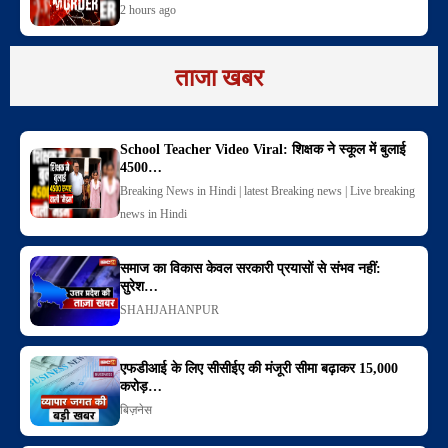
2 hours ago
ताजा खबर
School Teacher Video Viral: शिक्षक ने स्कूल में बुलाई
4500…
Breaking News in Hindi | latest Breaking news | Live breaking
news in Hindi
समाज का विकास केवल सरकारी प्रयासों से संभव नहीं:
सुरेश…
SHAHJAHANPUR
एफडीआई के लिए सीसीईए की मंजूरी सीमा बढ़ाकर 15,000
करोड़…
बिज़नेस