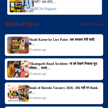
नहीं? अब बॉस…
IBC24 Originals
Related News
MORE NEWS
Shadi Karne ke Liye Paise: अब सरकार देगी शादी
के…
19 minutes ago
Tikamgarh Road Accident: मां को देखने निकला पूरा
परिवार… रास्ते…
43 minutes ago
Bank of Baroda Vacancy 2026: 206 पदों पर Bank
of…
43 minutes ago