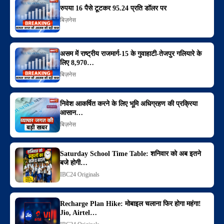
रुपया 16 पैसे टूटकर 95.24 प्रति डॉलर पर
बिज़नेस
असम में राष्ट्रीय राजमार्ग-15 के गुवाहाटी-तेजपुर गलियारे के
लिए 8,970…
बिज़नेस
निवेश आकर्षित करने के लिए भूमि अधिग्रहण की प्रक्रिया
आसान…
बिज़नेस
Saturday School Time Table: शनिवार को अब इतने
बजे होगी…
IBC24 Originals
Recharge Plan Hike: मोबाइल चलाना फिर होगा महंगा!
Jio, Airtel…