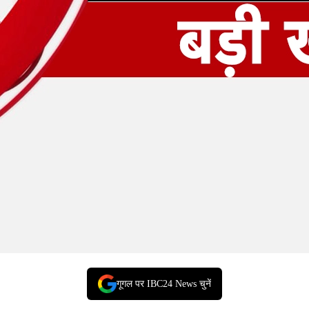
गूगल पर IBC24 News चुनें