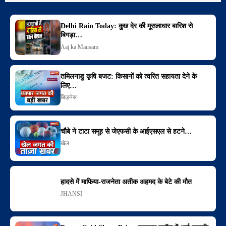
Delhi Rain Today: कुछ देर की मूसलाधार बारिश से
बिगड़ा…
Aaj ka Mausam
तमिलनाडु कृषि बजट: किसानों को त्वरित सहायता देने के
लिए…
बिज़नेस
चौबे ने टाटा समूह से जेएफसी के आईएसएल से हटने…
खेल
हादसे में माफिया-राजनेता अतीक अहमद के बेटे की मौत
JHANSI