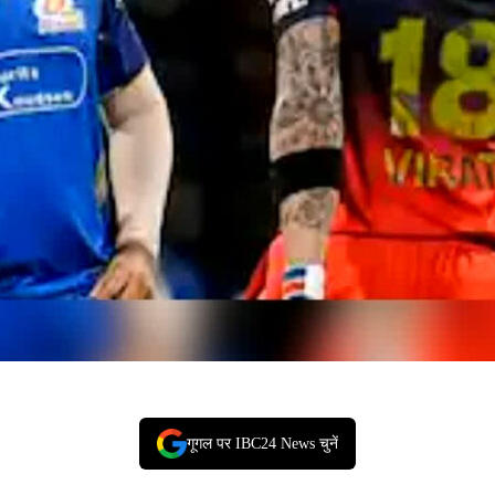
गूगल पर IBC24 News चुनें