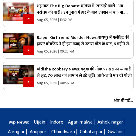
शह मात The Big Debate: दतिया में ‘सफाई’ जारी.. अब
नरोत्तम की बारी? उपचुनाव में हार के बाद एक्शन में भाजपा,
लोकल बॉडी की सफाई के बाद असली निशाने पर कौन?
Aug 05, 2026 | 11:32 PM
Raipur Girlfriend Murder News: रायपुर में गर्लफ्रेंड की
हत्या! बॉयफ्रेंड ने ही इस वजह से उतारा मौत के घाट, 6 महीने से
रह रहे थे लिव इन में
Aug 05, 2026 | 09:23 PM
Vidisha Robbery News: बंदूक की नोक पर सराफा व्यापारी
से लूट, 70 लाख का सामान ले उड़े लुटेरे, जाते-जाते मार दी गोली
Aug 05, 2026 | 08:56 PM
और भी पढ़ें...
Ujjain
Indore
Agar-malwa
Ashok-nagar
Mp News:
Alirajpur
Anuppur
Chhindwara
Chhatarpur
Gwalior