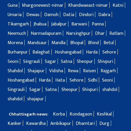
Guna
khargonewest-nimar
Khandwaeast-nimar
Katni
Umaria
Dewas
Damoh
Datia
Dindori
Dabra
Tikamgarh
Jhabua
Jabalpur
Barwani
Panna
Neemuch
Narmadapuram
Narsinghpur
Dhar
Ratlam
Morena
Mandsaur
Mandla
Bhopal
Bhind
Betul
Burhanpur
Balaghat
Hoshangabad
Harda
Sehore
Seoni
Singrauli
Sagar
Satna
Sheopur
Shivpuri
Shahdol
Shajapur
Vidisha
Rewa
Raisen
Rajgarh
Hoshangabad
Harda
Hata
Sehore
Sidhi
Seoni
Singrauli
Sagar
Satna
Sheopur
Shivpuri
shahdol
shahdol
shajapur
Korba
Kondagaon
Keshkal
Chhattisgarh news:
Kanker
Kawardha
Ambikapur
Dhamtari
Durg