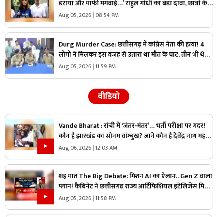
डराया और माफी मंगवाई…’ राहुल गांधी का बड़ा दावा, छात्रों के
साथ खोला मोर्चा
Aug 05, 2026 | 08:54 PM
Durg Murder Case: छत्तीसगढ़ में कांग्रेस नेता की हत्या! 4
लोगों ने मिलकर इस वजह से उतारा था मौत के घाट, तीन भी थे
वारदात में शामिल
Aug 05, 2026 | 11:59 PM
वीडियो
Vande Bharat : रांची में ‘जंतर-मंतर’… भर्ती परीक्षा पर गदर!
कौन है झारखंड का सोनम वांग्चुख? जाने कौन है देवेंद्र नाथ महतो
?
Aug 06, 2026 | 12:03 AM
शह मात The Big Debate: मिशन AI का ऐलान.. Gen Z वाला
प्लान! कैबिनेट ने छत्तीसगढ़ राज्य आर्टिफिशियल इंटेलिजेंस मिशन
को दी मंजूरी, क्या Gen Z को ध्यान में रखकर तैयार किया गया
Aug 05, 2026 | 11:58 PM
प्लान?