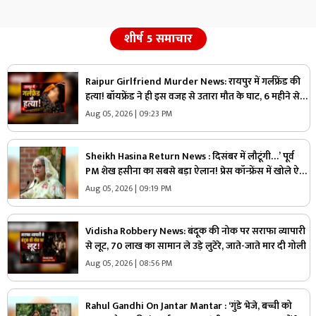
शीर्ष 5 समाचार
Raipur Girlfriend Murder News: रायपुर में गर्लफ्रेंड की
हत्या! बॉयफ्रेंड ने ही इस वजह से उतारा मौत के घाट, 6 महीने से
रह रहे थे लिव इन में
Aug 05, 2026 | 09:23 PM
Sheikh Hasina Return News : दिसंबर में लौटूंगी…’ पूर्व
PM शेख हसीना का सबसे बड़ा ऐलान! प्रेस कॉन्फ्रेंस में खोले ऐसे
राज, मच सकता है सियासी भूचाल
Aug 05, 2026 | 09:19 PM
Vidisha Robbery News: बंदूक की नोक पर सराफा व्यापारी
से लूट, 70 लाख का सामान ले उड़े लुटेरे, जाते-जाते मार दी गोली
Aug 05, 2026 | 08:56 PM
Rahul Gandhi On Jantar Mantar : ‘गुंडे भेजे, बच्ची को