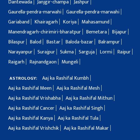
Dantewada
Janjgir-champa
Jashpur
Gaurella-pendra-marwahi
Gaurella-pendra-marwahi
Gariaband
Khairagarh
Koriya
Mahasamund
Manendragarh-chirimiri-bharatpur
Bemetara
Bijapur
Bilaspur
Balod
Bastar
Baloda-bazar
Balrampur
Narayanpur
Surajpur
Sukma
Sarguja
Lormi
Raipur
Raigarh
Rajnandgaon
Mungeli
Aaj ka Rashifal Kumbh
ASTROLOGY:
Aaj ka Rashifal Meen
Aaj ka Rashifal Mesh
Aaj ka Rashifal Vrishabha
Aaj ka Rashifal Mithun
Aaj ka Rashifal Cancer
Aaj ka Rashifal Singh
Aaj ka Rashifal Kanya
Aaj ka Rashifal Tula
Aaj ka Rashifal Vrishchik
Aaj ka Rashifal Makar