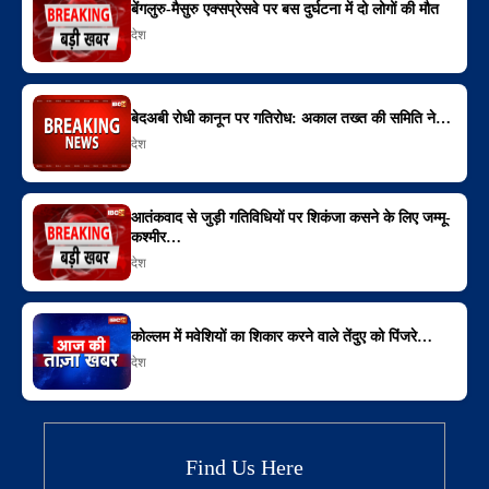
बेंगलुरु-मैसुरु एक्सप्रेसवे पर बस दुर्घटना में दो लोगों की मौत
देश
बेदअबी रोधी कानून पर गतिरोध: अकाल तख्त की समिति ने…
देश
आतंकवाद से जुड़ी गतिविधियों पर शिकंजा कसने के लिए जम्मू-
कश्मीर…
देश
कोल्लम में मवेशियों का शिकार करने वाले तेंदुए को पिंजरे…
देश
Find Us Here