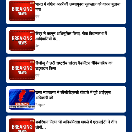
भारत में दक्षिण अफ़्रीकी उच्चायुक्त सूकलाल को वापस बुलाया
गया
देश
केंद्र ने कानून अधिसूचित किया, गोवा विधानसभा में
आदिवासियों के…
देश
रीजीजू ने छठी राष्ट्रीय सांसद बैडमिंटन चैंपियनशिप का
उद्घाटन किया
देश
उच्च न्यायालय ने सीजीपीएससी घोटाले में पूर्व आईएएस
अधिकारी को…
Raipur
शबरिमला मिल्मा घी अनियमितता मामले में एसआईटी ने तीन
लोगों…