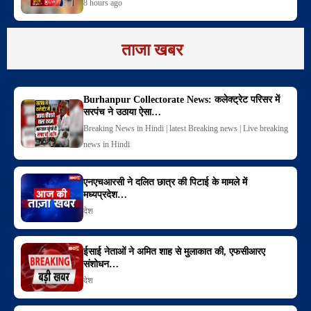
8 hours ago
ताजा खबर
Burhanpur Collectorate News: कलेक्ट्रेट परिसर में
सरपंच ने उठाया ऐसा…
Breaking News in Hindi | latest Breaking news | Live breaking
news in Hindi
एनएचआरसी ने दलित छात्र की पिटाई के मामले में
मध्यप्रदेश…
देश
ईसाई नेताओं ने अमित शाह से मुलाकात की, एफसीआरए
संशोधन…
देश