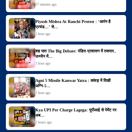
57 minutes ago
Piyush Mishra At Ranchi Protest : ‘आरंभ है
प्रचंड…’ से…
1 hour ago
शह मात The Big Debate: पंडित-प्रशासन में तकरार..
उज्जैन में…
1 hour ago
Agni 5 Missile Kanwar Yatra : कांवड़ में दिखी
अग्नि-5…
1 hour ago
Kya UPI Per Charge Lagega: यूपीआई से पेमेंट पर
अब…
2 hours ago