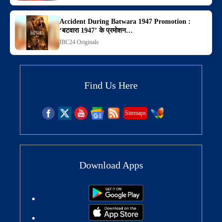
Accident During Batwara 1947 Promotion :
‘बटवारा 1947’ के प्रमोशन…
IBC24 Originals
Find Us Here
Sitemaps
Download Apps