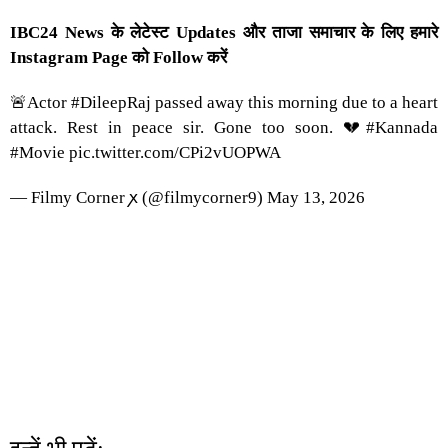
IBC24 News के लेटेस्ट Updates और ताजा समाचार के लिए हमारे
Instagram Page को Follow करें
🚨Actor
#DileepRaj
passed away this morning due to a heart
attack. Rest in peace sir. Gone too soon. 💔
#Kannada
#Movie
pic.twitter.com/CPi2vUOPWA
— Filmy Corner ꭗ (@filmycorner9)
May 13, 2026