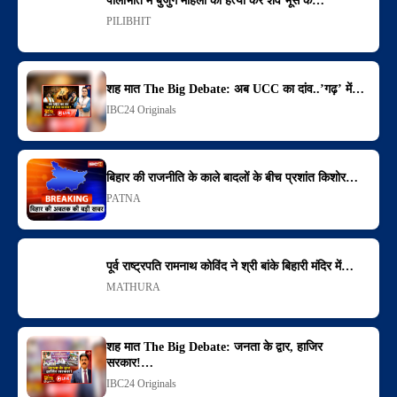
पीलीभीत में बुजुर्ग महिला की हत्या कर शव भूसे के…
PILIBHIT
शह मात The Big Debate: अब UCC का दांव..’गढ़’ में…
IBC24 Originals
बिहार की राजनीति के काले बादलों के बीच प्रशांत किशोर…
PATNA
पूर्व राष्ट्रपति रामनाथ कोविंद ने श्री बांके बिहारी मंदिर में…
MATHURA
शह मात The Big Debate: जनता के द्वार, हाजिर
सरकार!…
IBC24 Originals