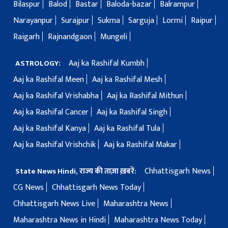
Bilaspur
Balod
Bastar
Baloda-bazar
Balrampur
Narayanpur
Surajpur
Sukma
Sarguja
Lormi
Raipur
Raigarh
Rajnandgaon
Mungeli
Aaj ka Rashifal Kumbh
ASTROLOGY:
Aaj ka Rashifal Meen
Aaj ka Rashifal Mesh
Aaj ka Rashifal Vrishabha
Aaj ka Rashifal Mithun
Aaj ka Rashifal Cancer
Aaj ka Rashifal Singh
Aaj ka Rashifal Kanya
Aaj ka Rashifal Tula
Aaj ka Rashifal Vrishchik
Aaj ka Rashifal Makar
Chhattisgarh News
State News Hindi, राज्य की ताज़ा ख़बरें:
CG News
Chhattisgarh News Today
Chhattisgarh News Live
Maharashtra News
Maharashtra News in Hindi
Maharashtra News Today