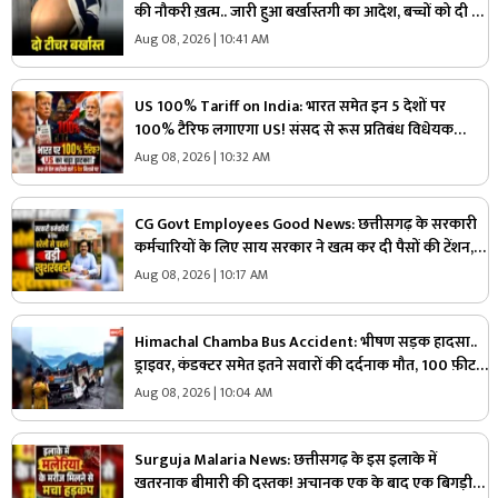
की नौकरी ख़त्म.. जारी हुआ बर्खास्तगी का आदेश, बच्चों को दी थी
ये तालिबानी सजा
Aug 08, 2026 | 10:41 AM
US 100% Tariff on India: भारत समेत इन 5 देशों पर
100% टैरिफ लगाएगा US! संसद से रूस प्रतिबंध विधेयक
पारित, जानें भारत पर क्या असर होगा?
Aug 08, 2026 | 10:32 AM
CG Govt Employees Good News: छत्तीसगढ़ के सरकारी
कर्मचारियों के लिए साय सरकार ने खत्म कर दी पैसों की टेंशन,
एक क्लिक में खाते में आएगी रकम, हरेली त्योहार से पहले बड़ी
Aug 08, 2026 | 10:17 AM
खुशखबरी
Himachal Chamba Bus Accident: भीषण सड़क हादसा..
ड्राइवर, कंडक्टर समेत इतने सवारों की दर्दनाक मौत, 100 फ़ीट
की गहराई में जा गिरी बस
Aug 08, 2026 | 10:04 AM
Surguja Malaria News: छत्तीसगढ़ के इस इलाके में
खतरनाक बीमारी की दस्तक! अचानक एक के बाद एक बिगड़ी