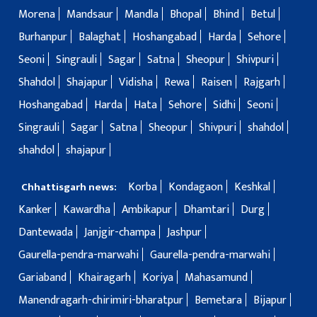
Morena
Mandsaur
Mandla
Bhopal
Bhind
Betul
Burhanpur
Balaghat
Hoshangabad
Harda
Sehore
Seoni
Singrauli
Sagar
Satna
Sheopur
Shivpuri
Shahdol
Shajapur
Vidisha
Rewa
Raisen
Rajgarh
Hoshangabad
Harda
Hata
Sehore
Sidhi
Seoni
Singrauli
Sagar
Satna
Sheopur
Shivpuri
shahdol
shahdol
shajapur
Korba
Kondagaon
Keshkal
Chhattisgarh news:
Kanker
Kawardha
Ambikapur
Dhamtari
Durg
Dantewada
Janjgir-champa
Jashpur
Gaurella-pendra-marwahi
Gaurella-pendra-marwahi
Gariaband
Khairagarh
Koriya
Mahasamund
Manendragarh-chirimiri-bharatpur
Bemetara
Bijapur