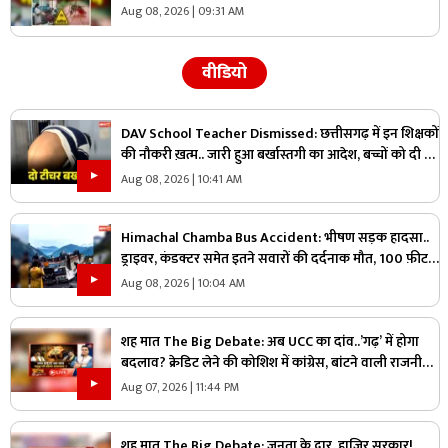
34 लोगों की तबीयत, स्वास्थ्य विभाग में मचा हड़कंप
Aug 08, 2026 | 09:31 AM
वीडियो
DAV School Teacher Dismissed: छत्तीसगढ़ में इन शिक्षकों
की नौकरी ख़त्म.. जारी हुआ बर्खास्तगी का आदेश, बच्चों को दी थी
ये तालिबानी सजा
Aug 08, 2026 | 10:41 AM
Himachal Chamba Bus Accident: भीषण सड़क हादसा..
ड्राइवर, कंडक्टर समेत इतने सवारों की दर्दनाक मौत, 100 फ़ीट
की गहराई में जा गिरी बस
Aug 08, 2026 | 10:04 AM
शह मात The Big Debate: अब UCC का दांव..’गढ़’ में होगा
बदलाव? क्रेडिट लेने की कोशिश में कांग्रेस, बांटने वाली राजनीति
पर क्या है सरकार का जवाब?
Aug 07, 2026 | 11:44 PM
शह मात The Big Debate: जनता के द्वार, हाजिर सरकार!