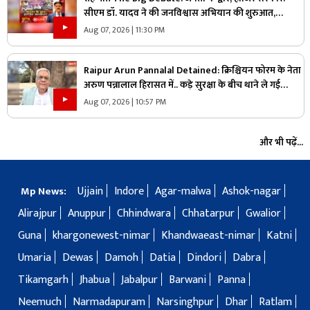
सीएम डॉ. यादव ने की जनविश्वास अभियान की शुरुआत,
जनविश्वास मुहीम से क्या मजबूत होगी जमीनी पकड़
Aug 07, 2026 | 11:30 PM
Raipur Arun Pannalal Detained: क्रिश्चियन फोरम के नेता
अरुण पन्नालाल हिरासत में.. कड़े सुरक्षा के बीच थाने ले गई
पुलिस, जानें क्या है आरोप
Aug 07, 2026 | 10:57 PM
और भी पढ़ें...
Ujjain
Indore
Agar-malwa
Ashok-nagar
Mp News:
Alirajpur
Anuppur
Chhindwara
Chhatarpur
Gwalior
Guna
khargonewest-nimar
Khandwaeast-nimar
Katni
Umaria
Dewas
Damoh
Datia
Dindori
Dabra
Tikamgarh
Jhabua
Jabalpur
Barwani
Panna
Neemuch
Narmadapuram
Narsinghpur
Dhar
Ratlam