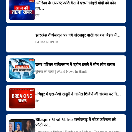
अमेरिका के उपराष्ट्रपति वेंस ने प्रधानमंत्री मोदी को फोन
कर…
देश
झारखंड तीर्थयात्रा पर गये गोरखपुर वासी का शव बिहार में…
GORAKHPUR
उत्तर-पश्चिम पाकिस्तान में ड्रोन हमले में तीन लोग घायल
दुनिया की खबर | World News in Hindi
मणिपुर में एसओओ समूहों ने नामित शिविरों की संख्या घटाने…
देश
Bilaspur Viral Video: छत्तीसगढ़ में चीफ जस्टिस की
फोटो पर…
Latest news Videos | Hindi news Videos | Top news and viral