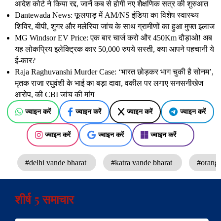
आदेश कोर्ट ने किया रद्द, जानें कब से होगी नए शैक्षणिक सत्र की शुरुआत
Dantewada News: फूलपाड़ में AM/NS इंडिया का विशेष स्वास्थ्य
शिविर, बीपी, शुगर और मलेरिया जांच के साथ ग्रामीणों का हुआ मुफ्त इलाज
MG Windsor EV Price: एक बार चार्ज करो और 450Km दौड़ाओ! अब
यह लोकप्रिय इलेक्ट्रिक कार 50,000 रुपये सस्ती, क्या आपने पहचानी ये
ई-कार?
Raja Raghuvanshi Murder Case: ‘भारत छोड़कर भाग चुकी है सोनम’,
मृतक राजा रघुवंशी के भाई का बड़ा दावा, वकील पर लगाए सनसनीखेज
आरोप, की CBI जांच की मांग
ज्वाइन करें
ज्वाइन करें
ज्वाइन करें
ज्वाइन करें
ज्वाइन करें
ज्वाइन करें
ज्वाइन करें
#delhi vande bharat
#katra vande bharat
#orange
शीर्ष 5 समाचार