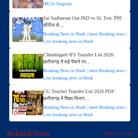
IBC24 Originals
Sai Sudharsan Out IND vs SL Test: टेस्ट
सीरीज से…
Breaking News in Hindi | latest Breaking news |
Live breaking news in Hindi
Chhattisgarh IFS Transfer List 2026:
छत्तीसगढ़ में बड़े पैमाने पर…
Breaking News in Hindi | latest Breaking news |
Live breaking news in Hindi
CG Teacher Transfer List 2026 PDF:
छत्तीसगढ़ में शिक्षा विभाग…
Breaking News in Hindi | latest Breaking news |
Live breaking news in Hindi
Related News
MORE NEWS