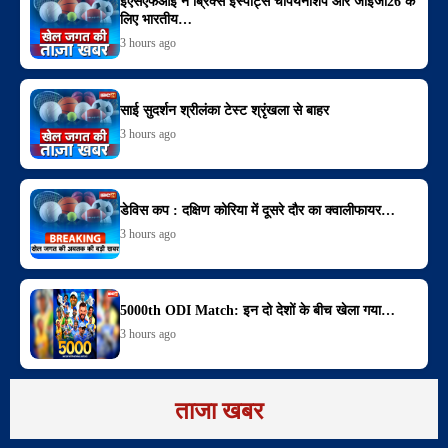
ईएसएफआई ने ब्रिक्स ईस्पोर्ट्स चैंपियनशिप और जीईजी26 के
लिए भारतीय…
3 hours ago
साई सुदर्शन श्रीलंका टेस्ट श्रृंखला से बाहर
3 hours ago
डेविस कप : दक्षिण कोरिया में दूसरे दौर का क्वालीफायर…
3 hours ago
5000th ODI Match: इन दो देशों के बीच खेला गया…
3 hours ago
ताजा खबर