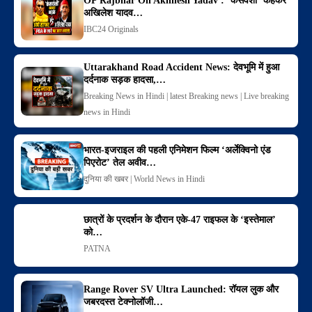
OP Rajbhar On Akhilesh Yadav : ‘कंसवंशी’ कहकर
अखिलेश यादव…
IBC24 Originals
Uttarakhand Road Accident News: देवभूमि में हुआ
दर्दनाक सड़क हादसा,…
Breaking News in Hindi | latest Breaking news | Live breaking
news in Hindi
भारत-इजराइल की पहली एनिमेशन फिल्म ‘अर्लेक्विनो एंड
पिएरोट’ तेल अवीव…
दुनिया की खबर | World News in Hindi
छात्रों के प्रदर्शन के दौरान एके-47 राइफल के ‘इस्तेमाल’
को…
PATNA
Range Rover SV Ultra Launched: रॉयल लुक और
जबरदस्त टेक्नोलॉजी…