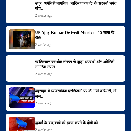
उप्र: अमेरिकी नागरिक, ‘वारिस पंजाब दे’ के सदस्यों समेत
पांच…
2 weeks ago
UP Ajay Kumar Dwivedi Murder : 15 लाख के
पीछे…
2 weeks ago
खालिस्तान समर्थक संगठन से जुड़ा अपराधी और अमेरिकी
नागरिक नेपाल…
2 weeks ago
बहराइच में व्यावसायिक प्रतिष्ठानों पर की गयी छापेमारी, नौ
बाल…
2 weeks ago
कुकर्म के बाद बच्चे की हत्या करने के दोषी को…
2 weeks ago