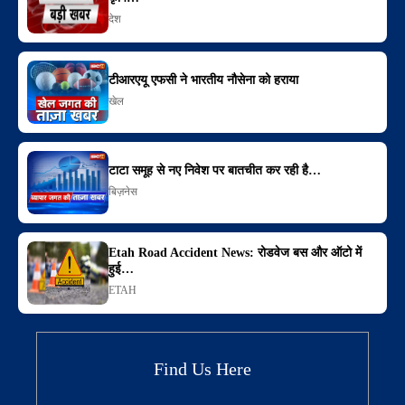
देश
टीआरएयू एफसी ने भारतीय नौसेना को हराया
खेल
टाटा समूह से नए निवेश पर बातचीत कर रही है…
बिज़नेस
Etah Road Accident News: रोडवेज बस और ऑटो में
हुई…
ETAH
Find Us Here