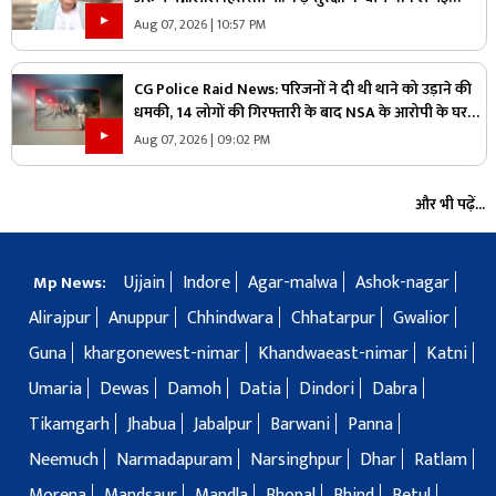
पुलिस, जानें क्या है आरोप
Aug 07, 2026 | 10:57 PM
CG Police Raid News: परिजनों ने दी थी थाने को उड़ाने की
धमकी, 14 लोगों की गिरफ्तारी के बाद NSA के आरोपी के घर
पुलिस ने मारा छापा, जांच में मिली ये चौंकाने वाली चीज
Aug 07, 2026 | 09:02 PM
और भी पढ़ें...
Ujjain
Indore
Agar-malwa
Ashok-nagar
Mp News:
Alirajpur
Anuppur
Chhindwara
Chhatarpur
Gwalior
Guna
khargonewest-nimar
Khandwaeast-nimar
Katni
Umaria
Dewas
Damoh
Datia
Dindori
Dabra
Tikamgarh
Jhabua
Jabalpur
Barwani
Panna
Neemuch
Narmadapuram
Narsinghpur
Dhar
Ratlam
Morena
Mandsaur
Mandla
Bhopal
Bhind
Betul