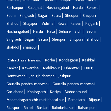
Burhanpur
Balaghat
Hoshangabad
Harda
Sehore
Seoni
Singrauli
Sagar
Satna
Sheopur
Shivpuri
Shahdol
Shajapur
Vidisha
Rewa
Raisen
Rajgarh
Hoshangabad
Harda
Hata
Sehore
Sidhi
Seoni
Singrauli
Sagar
Satna
Sheopur
Shivpuri
shahdol
shahdol
shajapur
Korba
Kondagaon
Keshkal
Chhattisgarh news:
Kanker
Kawardha
Ambikapur
Dhamtari
Durg
Dantewada
Janjgir-champa
Jashpur
Gaurella-pendra-marwahi
Gaurella-pendra-marwahi
Gariaband
Khairagarh
Koriya
Mahasamund
Manendragarh-chirimiri-bharatpur
Bemetara
Bijapur
Bilaspur
Balod
Bastar
Baloda-bazar
Balrampur