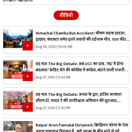
वीडियो
Himachal Chamba Bus Accident: भीषण सड़क हादसा..
ड्राइवर, कंडक्टर समेत इतने सवारों की दर्दनाक मौत, 100 फ़ीट
की गहराई में जा गिरी बस
Aug 08, 2026 | 10:04 AM
शह मात The Big Debate: अब UCC का दांव..’गढ़’ में होगा
बदलाव? क्रेडिट लेने की कोशिश में कांग्रेस, बांटने वाली राजनीति
पर क्या है सरकार का जवाब?
Aug 07, 2026 | 11:44 PM
शह मात The Big Debate: जनता के द्वार, हाजिर सरकार!
सीएम डॉ. यादव ने की जनविश्वास अभियान की शुरुआत,
जनविश्वास मुहीम से क्या मजबूत होगी जमीनी पकड़
Aug 07, 2026 | 11:30 PM
Raipur Arun Pannalal Detained: क्रिश्चियन फोरम के नेता
अरुण पन्नालाल हिरासत में.. कड़े सुरक्षा के बीच थाने ले गई