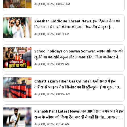
विभाग में मचा हड़कंप
Aug 08, 2026 | 08:42 AM
Zeeshan Siddique Threat News: इस दिग्गज नेता को
मिली जान से मारने की धमकी, जानें किस गैंग से जुड़ा है
कनेक्शन…. पुलिस अलर्ट
Aug 08, 2026 | 08:31 AM
School holidays on Sawan Somwar: सावन सोमवार को
खुलेंगे या बंद रहेंगे स्कूल और आंगनवाड़ी?.. जिला कलेक्टर ने
जारी किये ये आदेश, पैरेंट्स जरूर पढ़ें
Aug 08, 2026 | 08:19 AM
Chhattisgarh Fiber Gas Cylinder: छत्तीसगढ़ में इस
तारीख से फाइवर गैस सिलेंडर का डिस्ट्रीब्यूशन होगा शुरू.. 10
किलो की कीमत होगी इतनी, मात्र इतने घंटे में डिलीवरी भी
Aug 08, 2026 | 08:04 AM
Rishabh Pant Latest News: जब आधी रात ऋषभ पंत ने इस
राज्य के सीएम को किया टैग, कर दी ये बड़ी डिमांड….वायरल हो
रहा पोस्ट
Aug 08, 2026 | 07:50 AM