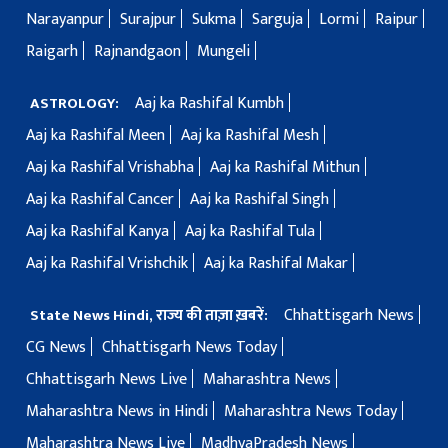
Narayanpur
Surajpur
Sukma
Sarguja
Lormi
Raipur
Raigarh
Rajnandgaon
Mungeli
Aaj ka Rashifal Kumbh
ASTROLOGY:
Aaj ka Rashifal Meen
Aaj ka Rashifal Mesh
Aaj ka Rashifal Vrishabha
Aaj ka Rashifal Mithun
Aaj ka Rashifal Cancer
Aaj ka Rashifal Singh
Aaj ka Rashifal Kanya
Aaj ka Rashifal Tula
Aaj ka Rashifal Vrishchik
Aaj ka Rashifal Makar
Chhattisgarh News
State News Hindi, राज्य की ताज़ा ख़बरें:
CG News
Chhattisgarh News Today
Chhattisgarh News Live
Maharashtra News
Maharashtra News in Hindi
Maharashtra News Today
Maharashtra News Live
MadhyaPradesh News