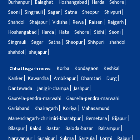
Burhanpur
Balaghat
Hoshangabad
Harda
Sehore
Seoni
Singrauli
Sagar
Satna
Sheopur
Shivpuri
Shahdol
Shajapur
Vidisha
Rewa
Raisen
Rajgarh
Hoshangabad
Harda
Hata
Sehore
Sidhi
Seoni
Singrauli
Sagar
Satna
Sheopur
Shivpuri
shahdol
shahdol
shajapur
Korba
Kondagaon
Keshkal
Chhattisgarh news:
Kanker
Kawardha
Ambikapur
Dhamtari
Durg
Dantewada
Janjgir-champa
Jashpur
Gaurella-pendra-marwahi
Gaurella-pendra-marwahi
Gariaband
Khairagarh
Koriya
Mahasamund
Manendragarh-chirimiri-bharatpur
Bemetara
Bijapur
Bilaspur
Balod
Bastar
Baloda-bazar
Balrampur
Narayanpur
Surajpur
Sukma
Sarguja
Lormi
Raipur