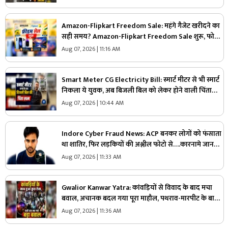
Amazon-Flipkart Freedom Sale: महंगे गैजेट खरीदने का
सही समय? Amazon-Flipkart Freedom Sale शुरू, फोन
से TV तक हो गए 80% सस्ते! जानें कौन-कौन से ऑफर हैं खास
Aug 07, 2026 | 11:16 AM
Smart Meter CG Electricity Bill: स्मार्ट मीटर से भी स्मार्ट
निकला ये युवक, अब बिजली बिल को लेकर होने वाली चिंता
खत्म, कहा- पहले ही अनुमान लग जाता है कितना आएगा महीने
Aug 07, 2026 | 10:44 AM
का बिल
Indore Cyber Fraud News: ACP बनकर लोगों को फंसाता
था शातिर, फिर लड़कियों की अश्लील फोटो से….कारनामे जानकर
पुलिस भी रह गई दंग
Aug 07, 2026 | 11:33 AM
Gwalior Kanwar Yatra: कांवड़ियों से विवाद के बाद मचा
बवाल, अचानक बदल गया पूरा माहौल, पथराव-मारपीट के बाद
पूरे इलाके में माहौल तनावपूर्ण
Aug 07, 2026 | 11:36 AM