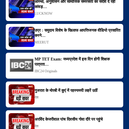
आस्था, अनुशासन और सामाजिक समरसता का संदेश दे रही
कांवड़…
LUCKNOW
उप्र : समुदाय विशेष के खिलाफ आपत्तिजनक वीडियो प्रसारित
करने…
MEERUT
MP TET Exam: मध्यप्रदेश में इस दिन होगी शिक्षक
पात्रता…
IBC24 Originals
गुजरात के मोरबी में कुएं में रहस्यमयी लहरें उठीं
देश
अरविंद केजरीवाल पांच दिवसीय गोवा दौरे पर पहुंचे
देश