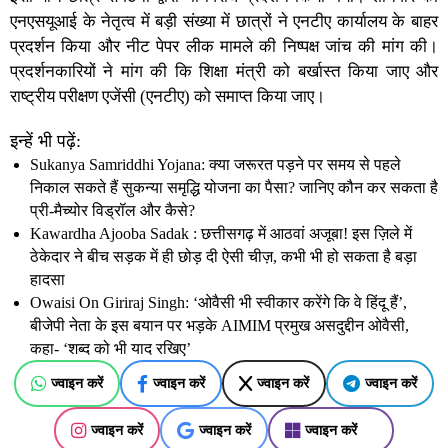
एनएसयूआई के नेतृत्व में बड़ी संख्या में छात्रों ने एनटीए कार्यालय के बाहर
मोदी जी, देश आपसे कुछ सवाल पूछ रहा है – जवाब…
प्रदर्शन किया और नीट पेपर लीक मामले की निष्पक्ष जांच की मांग की।
प्रदर्शनकारियों ने मांग की कि शिक्षा मंत्री को बर्खास्त किया जाए और
— Rahul Gandhi (@RahulGandhi)
May 17, 2026
राष्ट्रीय परीक्षण एजेंसी (एनटीए) को समाप्त किया जाए।
इन्हें भी पढ़ें:
Sukanya Samriddhi Yojana: क्या जरूरत पड़ने पर समय से पहले
निकाल सकते हैं सुकन्या समृद्धि योजना का पैसा? जानिए कौन कर सकता है
प्री-मैच्योर विड्रॉल और कैसे?
Kawardha Ajooba Sadak : छत्तीसगढ़ में आठवां अजूबा! इस ज़िले में
ठेकेदार ने बीच सड़क में ही छोड़ दी ऐसी चीज़, कभी भी हो सकता है बड़ा
हादसा
Owaisi On Giriraj Singh: ‘ओवैसी भी स्वीकार करेंगे कि वे हिंदू हैं’,
बीजेपी नेता के इस बयान पर भड़के AIMIM प्रमुख असदुद्दीन ओवैसी,
कहा- ‘शब्द को भी याद रखिए’
ज्वाइन करें
ज्वाइन करें
ज्वाइन करें
ज्वाइन करें
ज्वाइन करें
ज्वाइन करें
ज्वाइन करें