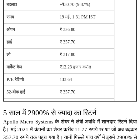
बदलाव
+₹30.70 (9.87%)
समय
19 मई, 1:31 PM IST
ओपन
₹ 326.80
हाई
₹ 357.70
लो
₹ 317.80
मार्केट कैप
₹12.23 हजार करोड़
P/E रेशियो
133.64
52-वीक हाई
₹ 357.70
52-वीक लो
₹ 133.31
5 साल में 2900% से ज्यादा का रिटर्न
डिविडेंड यील्ड
0.07%
Apollo Micro Systems के शेयर
ने लंबी अवधि में शानदार रिटर्न दिया
है। मई 2021 में कंपनी का शेयर करीब 11.77 रुपये पर था जो अब बढ़कर
तिमाही डिविडेंड राशि
₹ 0.06
357.70 रुपये तक पहुंच गया है। यानी पिछले पांच वर्षों में इसमें 2900% से