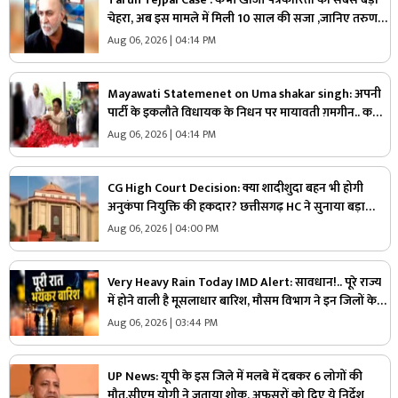
चेहरा, अब इस मामले में मिली 10 साल की सजा ,जानिए तरुण
तेजपाल की कहानी
Aug 06, 2026 | 04:14 PM
Mayawati Statemenet on Uma shakar singh: अपनी
पार्टी के इकलौते विधायक के निधन पर मायावती ग़मगीन.. कहा,
“वे मुझे अपनी सगी बहन मानते थे, कभी नहीं किया
Aug 06, 2026 | 04:14 PM
विश्वासघात”.. आप भी सुनें
CG High Court Decision: क्या शादीशुदा बहन भी होगी
अनुकंपा नियुक्ति की हकदार? छत्तीसगढ़ HC ने सुनाया बड़ा
फैसला, राज्य सरकार को दिए ये निर्देश
Aug 06, 2026 | 04:00 PM
Very Heavy Rain Today IMD Alert: सावधान!.. पूरे राज्य
में होने वाली है मूसलाधार बारिश, मौसम विभाग ने इन जिलों के
लिए जारी की चेतावनी, आप भी पढ़ लें
Aug 06, 2026 | 03:44 PM
UP News: यूपी के इस जिले में मलबे में दबकर 6 लोगों की
मौत,सीएम योगी ने जताया शोक, अफसरों को दिए ये निर्देश