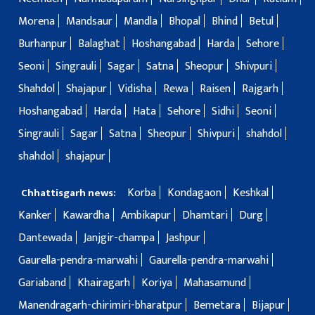
Morena
Mandsaur
Mandla
Bhopal
Bhind
Betul
Burhanpur
Balaghat
Hoshangabad
Harda
Sehore
Seoni
Singrauli
Sagar
Satna
Sheopur
Shivpuri
Shahdol
Shajapur
Vidisha
Rewa
Raisen
Rajgarh
Hoshangabad
Harda
Hata
Sehore
Sidhi
Seoni
Singrauli
Sagar
Satna
Sheopur
Shivpuri
shahdol
shahdol
shajapur
Korba
Kondagaon
Keshkal
Chhattisgarh news:
Kanker
Kawardha
Ambikapur
Dhamtari
Durg
Dantewada
Janjgir-champa
Jashpur
Gaurella-pendra-marwahi
Gaurella-pendra-marwahi
Gariaband
Khairagarh
Koriya
Mahasamund
Manendragarh-chirimiri-bharatpur
Bemetara
Bijapur