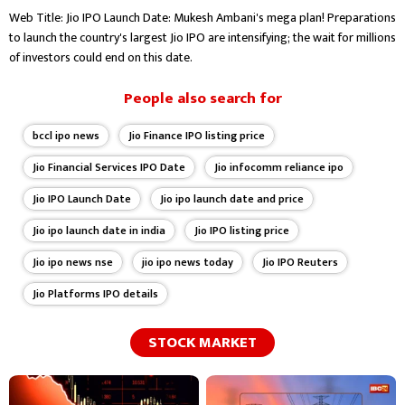
Web Title: Jio IPO Launch Date: Mukesh Ambani's mega plan! Preparations
to launch the country's largest Jio IPO are intensifying; the wait for millions
of investors could end on this date.
People also search for
bccl ipo news
Jio Finance IPO listing price
Jio Financial Services IPO Date
Jio infocomm reliance ipo
Jio IPO Launch Date
Jio ipo launch date and price
Jio ipo launch date in india
Jio IPO listing price
Jio ipo news nse
jio ipo news today
Jio IPO Reuters
Jio Platforms IPO details
STOCK MARKET