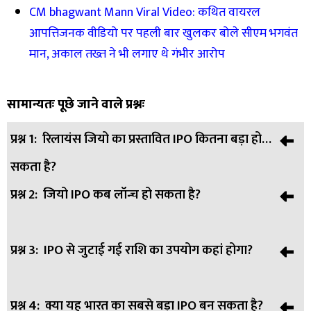
CM bhagwant Mann Viral Video: कथित वायरल
आपत्तिजनक वीडियो पर पहली बार खुलकर बोले सीएम भगवंत
मान, अकाल तख्त ने भी लगाए थे गंभीर आरोप
सामान्यतः पूछे जाने वाले प्रश्नः
प्रश्न 1:
रिलायंस जियो का प्रस्तावित IPO कितना बड़ा हो
सकता है?
प्रश्न 2:
जियो IPO कब लॉन्च हो सकता है?
उत्तर:
रिपोर्ट्स के अनुसार, जियो का IPO करीब 4 अरब डॉलर (लगभग
33,000 करोड़ रुपये) का हो सकता है।
प्रश्न 3:
IPO से जुटाई गई राशि का उपयोग कहां होगा?
उत्तर:
कंपनी जल्द ड्राफ्ट पेपर दाखिल कर सकती है। निवेशकों की नजर
19 जून 2026 की AGM पर बनी हुई है।
प्रश्न 4:
क्या यह भारत का सबसे बड़ा IPO बन सकता है?