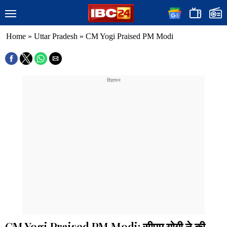
Home
»
Uttar Pradesh
»
CM Yogi Praised PM Modi
CM Yogi Praised PM Modi: सीएम योगी ने की