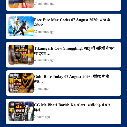
24 minutes ago
Free Fire Max Codes 07 August 2026: आज के
लेटेस्ट…
37 minutes ago
Tikamgarh Cow Smuggling: आलू की बोरियों से भरा
था ट्रक,…
49 minutes ago
Gold Rate Today 07 August 2026: रॉकेट से भी
तेज…
1 hour ago
CG Me Bhari Barish Ka Alert: छत्तीसगढ़ में चार
दिनों…
2 hours ago