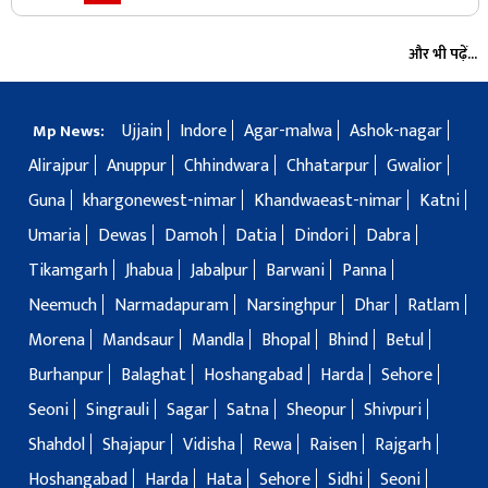
और भी पढ़ें...
Ujjain
Indore
Agar-malwa
Ashok-nagar
Mp News:
Alirajpur
Anuppur
Chhindwara
Chhatarpur
Gwalior
Guna
khargonewest-nimar
Khandwaeast-nimar
Katni
Umaria
Dewas
Damoh
Datia
Dindori
Dabra
Tikamgarh
Jhabua
Jabalpur
Barwani
Panna
Neemuch
Narmadapuram
Narsinghpur
Dhar
Ratlam
Morena
Mandsaur
Mandla
Bhopal
Bhind
Betul
Burhanpur
Balaghat
Hoshangabad
Harda
Sehore
Seoni
Singrauli
Sagar
Satna
Sheopur
Shivpuri
Shahdol
Shajapur
Vidisha
Rewa
Raisen
Rajgarh
Hoshangabad
Harda
Hata
Sehore
Sidhi
Seoni