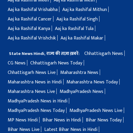
Aaj ka Rashifal Meen
Aaj ka Rashifal Mesh
Aaj ka Rashifal Vrishabha
Aaj ka Rashifal Mithun
Aaj ka Rashifal Cancer
Aaj ka Rashifal Singh
Aaj ka Rashifal Kanya
Aaj ka Rashifal Tula
Aaj ka Rashifal Vrishchik
Aaj ka Rashifal Makar
Chhattisgarh News
State News Hindi, राज्य की ताज़ा ख़बरें:
CG News
Chhattisgarh News Today
Chhattisgarh News Live
Maharashtra News
Maharashtra News in Hindi
Maharashtra News Today
Maharashtra News Live
MadhyaPradesh News
MadhyaPradesh News in Hindi
MadhyaPradesh News Today
MadhyaPradesh News Live
MP News Hindi
Bihar News in Hindi
Bihar News Today
Bihar News Live
Latest Bihar News in Hindi