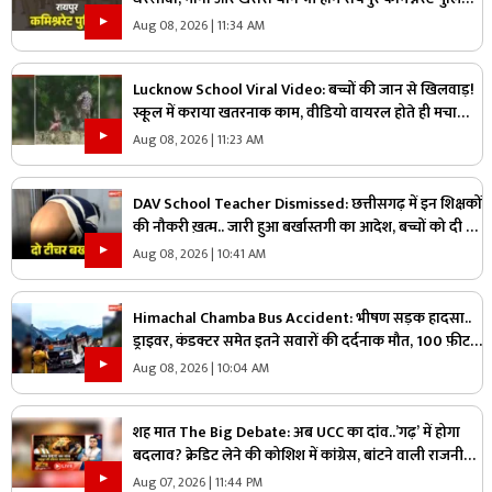
में शामिल!.. किसने कहा, ‘यहां अफसर ज्यादा, जवान काम?’.. पढ़ें
Aug 08, 2026 | 11:34 AM
Lucknow School Viral Video: बच्चों की जान से खिलवाड़!
स्कूल में कराया खतरनाक काम, वीडियो वायरल होते ही मचा
हड़कंप
Aug 08, 2026 | 11:23 AM
DAV School Teacher Dismissed: छत्तीसगढ़ में इन शिक्षकों
की नौकरी ख़त्म.. जारी हुआ बर्खास्तगी का आदेश, बच्चों को दी थी
ये तालिबानी सजा
Aug 08, 2026 | 10:41 AM
Himachal Chamba Bus Accident: भीषण सड़क हादसा..
ड्राइवर, कंडक्टर समेत इतने सवारों की दर्दनाक मौत, 100 फ़ीट
की गहराई में जा गिरी बस
Aug 08, 2026 | 10:04 AM
शह मात The Big Debate: अब UCC का दांव..’गढ़’ में होगा
बदलाव? क्रेडिट लेने की कोशिश में कांग्रेस, बांटने वाली राजनीति
पर क्या है सरकार का जवाब?
Aug 07, 2026 | 11:44 PM