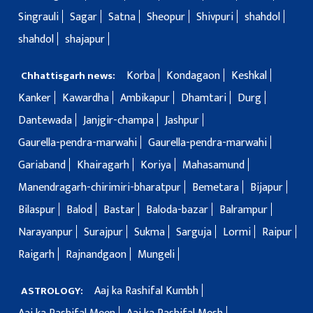
Singrauli
Sagar
Satna
Sheopur
Shivpuri
shahdol
shahdol
shajapur
Korba
Kondagaon
Keshkal
Chhattisgarh news:
Kanker
Kawardha
Ambikapur
Dhamtari
Durg
Dantewada
Janjgir-champa
Jashpur
Gaurella-pendra-marwahi
Gaurella-pendra-marwahi
Gariaband
Khairagarh
Koriya
Mahasamund
Manendragarh-chirimiri-bharatpur
Bemetara
Bijapur
Bilaspur
Balod
Bastar
Baloda-bazar
Balrampur
Narayanpur
Surajpur
Sukma
Sarguja
Lormi
Raipur
Raigarh
Rajnandgaon
Mungeli
Aaj ka Rashifal Kumbh
ASTROLOGY: