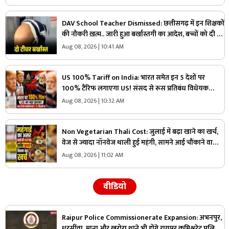
मिलेगी सैलरी
DAV School Teacher Dismissed: छत्तीसगढ़ में इन शिक्षकों
की नौकरी ख़त्म.. जारी हुआ बर्खास्तगी का आदेश, बच्चों को दी थी
ये तालिबानी सजा
Aug 08, 2026 | 10:41 AM
US 100% Tariff on India: भारत समेत इन 5 देशों पर
100% टैरिफ लगाएगा US! संसद से रूस प्रतिबंध विधेयक
पारित, जानें भारत पर क्या असर होगा?
Aug 08, 2026 | 10:32 AM
Non Vegetarian Thali Cost: जुलाई में बढ़ा खाने का खर्च,
वेज से ज्यादा नॉनवेज थाली हुई महंगी, सामने आई चौंकाने वाली
वजह
Aug 08, 2026 | 11:02 AM
वीडियो
Raipur Police Commissionerate Expansion: अभनपुर,
धरसींवा, माना और खरोरा थाने भी होंगे रायपुर कमिश्नरेट पुलिस