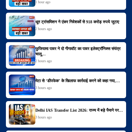
1 hour ago
धूत ट्रांसमिशन ने एंकर निवेशकों से 918 करोड़ रुपये जुटाए
2 hours ago
फुजियामा पावर ने दो गीगावॉट का पावर इलेक्ट्रॉनिक्स संयंत्र
चालू…
2 hours ago
मेटा से ‘डीपफेक’ के खिलाफ कार्रवाई करने को कहा गया,…
3 hours ago
Delhi IAS Transfer List 2026: राज्य में बड़े पैमाने पर…
3 hours ago