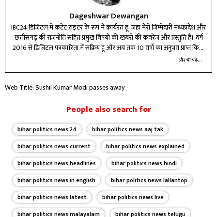
Dageshwar Dewangan
IBC24 डिजिटल में कंटेंट राइटर के रूप में कार्यरत हूं, जहां मेरी जिम्मेदारी मध्यप्रदेश और
छत्तीसगढ़ की राजनीति सहित प्रमुख विषयों की खबरों की कवरेज और प्रस्तुति है। वर्ष
2016 से डिजिटल पत्रकारिता में सक्रिय हूं और अब तक 10 वर्षों का अनुभव प्राप्त किया
है। विभिन्न प्रतिष्ठित मीडिया संस्थानों में कार्य करते हुए न्यूज़ राइटिंग और डिजिटल टूल्स
और भी पढ़ें...
में दक्षता हासिल की है। मेरे लिए पत्रकारिता सिर्फ पेशा नहीं, बल्कि जिम्मेदारी है—सटीक,
तेज और असरदार जानकारी पाठकों तक पहुंचाना मेरा लक्ष्य है। बदलते डिजिटल दौर में
Web Title: Sushil Kumar Modi passes away
खुद को लगातार अपडेट कर, कंटेंट की गुणवत्ता बेहतर करने के लिए प्रतिबद्ध हूं।
People also search for
bihar politics news 24
bihar politics news aaj tak
bihar politics news current
bihar politics news explained
bihar politics news headlines
bihar politics news hindi
bihar politics news in english
bihar politics news lallantop
bihar politics news latest
bihar politics news live
bihar politics news malayalam
bihar politics news telugu