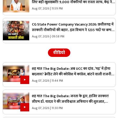
लिए बड़ी खुशखबरी! 9,000 नौकरियों का रास्ता साफ, केंद्र ने
दी मेगा प्रोजेक्ट को मंजूरी
Aug 07, 2026 | 11:59 PM
CG State Power Company Vacancy 2026: छत्तीसगढ़ में
सरकारी नौकरियों की बहार.. इस विभाग ने 1235 पदों पर बम्पर
भर्ती, डाटा एंट्री ऑपरेटर के ही 400 पद
Aug 07, 2026 | 09:58 PM
वीडियो
शह मात The Big Debate: अब UCC का दांव..’गढ़’ में होगा
बदलाव? क्रेडिट लेने की कोशिश में कांग्रेस, बांटने वाली राजनीति
पर क्या है सरकार का जवाब?
Aug 07, 2026 | 11:44 PM
शह मात The Big Debate: जनता के द्वार, हाजिर सरकार!
सीएम डॉ. यादव ने की जनविश्वास अभियान की शुरुआत,
जनविश्वास मुहीम से क्या मजबूत होगी जमीनी पकड़
Aug 07, 2026 | 11:30 PM