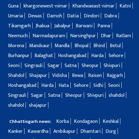
Guna
khargonewest-nimar
Khandwaeast-nimar
Katni
Umaria
Dewas
Damoh
Datia
Dindori
Dabra
Tikamgarh
Jhabua
Jabalpur
Barwani
Panna
Neemuch
Narmadapuram
Narsinghpur
Dhar
Ratlam
Morena
Mandsaur
Mandla
Bhopal
Bhind
Betul
Burhanpur
Balaghat
Hoshangabad
Harda
Sehore
Seoni
Singrauli
Sagar
Satna
Sheopur
Shivpuri
Shahdol
Shajapur
Vidisha
Rewa
Raisen
Rajgarh
Hoshangabad
Harda
Hata
Sehore
Sidhi
Seoni
Singrauli
Sagar
Satna
Sheopur
Shivpuri
shahdol
shahdol
shajapur
Korba
Kondagaon
Keshkal
Chhattisgarh news:
Kanker
Kawardha
Ambikapur
Dhamtari
Durg