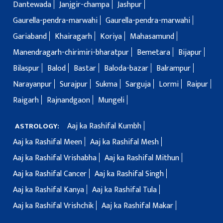
Dantewada
Janjgir-champa
Jashpur
Gaurella-pendra-marwahi
Gaurella-pendra-marwahi
Gariaband
Khairagarh
Koriya
Mahasamund
Manendragarh-chirimiri-bharatpur
Bemetara
Bijapur
Bilaspur
Balod
Bastar
Baloda-bazar
Balrampur
Narayanpur
Surajpur
Sukma
Sarguja
Lormi
Raipur
Raigarh
Rajnandgaon
Mungeli
Aaj ka Rashifal Kumbh
ASTROLOGY:
Aaj ka Rashifal Meen
Aaj ka Rashifal Mesh
Aaj ka Rashifal Vrishabha
Aaj ka Rashifal Mithun
Aaj ka Rashifal Cancer
Aaj ka Rashifal Singh
Aaj ka Rashifal Kanya
Aaj ka Rashifal Tula
Aaj ka Rashifal Vrishchik
Aaj ka Rashifal Makar