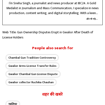
I’m Sneha Singh, a journalist and news producer at IBC24. A Gold
Medalist in Journalism and Mass Communication, I specialize in news
production, content writing, and digital storytelling. With a keen
interest in political and crime reporting, I believe in delivering
और भी पढ़ें...
accurate, ethical, and impactful journalism that informs and connects
with people.
Web Title: Gun Ownership Disputes Erupt in Gwalior After Death of
License Holders
People also search for
Chambal Gun Tradition Controversy
Gwalior Arms License Transfer Rules
Gwalior Chambal Gun License Dispute
Gwalior collector Ruchika Chauhan
शहर की खबरें
ग्वालियर