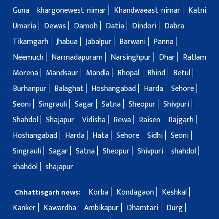
Guna
khargonewest-nimar
Khandwaeast-nimar
Katni
Umaria
Dewas
Damoh
Datia
Dindori
Dabra
Tikamgarh
Jhabua
Jabalpur
Barwani
Panna
Neemuch
Narmadapuram
Narsinghpur
Dhar
Ratlam
Morena
Mandsaur
Mandla
Bhopal
Bhind
Betul
Burhanpur
Balaghat
Hoshangabad
Harda
Sehore
Seoni
Singrauli
Sagar
Satna
Sheopur
Shivpuri
Shahdol
Shajapur
Vidisha
Rewa
Raisen
Rajgarh
Hoshangabad
Harda
Hata
Sehore
Sidhi
Seoni
Singrauli
Sagar
Satna
Sheopur
Shivpuri
shahdol
shahdol
shajapur
Korba
Kondagaon
Keshkal
Chhattisgarh news:
Kanker
Kawardha
Ambikapur
Dhamtari
Durg