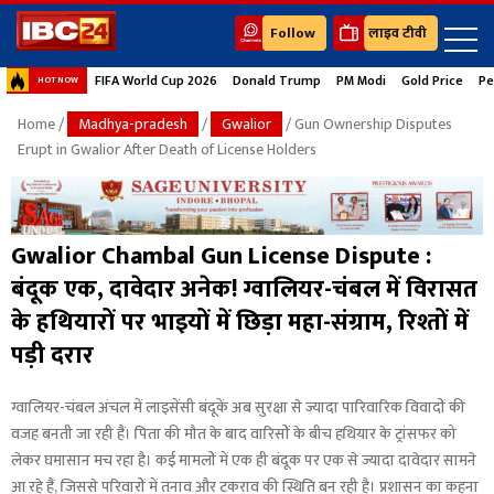
Follow
लाइव टीवी
FIFA World Cup 2026
Donald Trump
PM Modi
Gold Price
Pe
HOT NOW
Home
/
Madhya-pradesh
/
Gwalior
/ Gun Ownership Disputes
Erupt in Gwalior After Death of License Holders
Gwalior Chambal Gun License Dispute :
बंदूक एक, दावेदार अनेक! ग्वालियर-चंबल में विरासत
के हथियारों पर भाइयों में छिड़ा महा-संग्राम, रिश्तों में
पड़ी दरार
ग्वालियर-चंबल अंचल में लाइसेंसी बंदूकें अब सुरक्षा से ज्यादा पारिवारिक विवादों की
वजह बनती जा रही हैं। पिता की मौत के बाद वारिसों के बीच हथियार के ट्रांसफर को
लेकर घमासान मच रहा है। कई मामलों में एक ही बंदूक पर एक से ज्यादा दावेदार सामने
आ रहे हैं, जिससे परिवारों में तनाव और टकराव की स्थिति बन रही है। प्रशासन का कहना