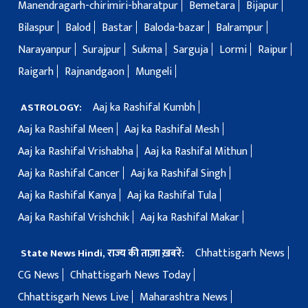
Manendragarh-chirimiri-bharatpur
Bemetara
Bijapur
Bilaspur
Balod
Bastar
Baloda-bazar
Balrampur
Narayanpur
Surajpur
Sukma
Sarguja
Lormi
Raipur
Raigarh
Rajnandgaon
Mungeli
Aaj ka Rashifal Kumbh
ASTROLOGY:
Aaj ka Rashifal Meen
Aaj ka Rashifal Mesh
Aaj ka Rashifal Vrishabha
Aaj ka Rashifal Mithun
Aaj ka Rashifal Cancer
Aaj ka Rashifal Singh
Aaj ka Rashifal Kanya
Aaj ka Rashifal Tula
Aaj ka Rashifal Vrishchik
Aaj ka Rashifal Makar
Chhattisgarh News
State News Hindi, राज्य की ताज़ा ख़बरें:
CG News
Chhattisgarh News Today
Chhattisgarh News Live
Maharashtra News