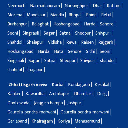
Neemuch
Narmadapuram
Narsinghpur
Dhar
Ratlam
Morena
Mandsaur
Mandla
Bhopal
Bhind
Betul
Burhanpur
Balaghat
Hoshangabad
Harda
Sehore
Seoni
Singrauli
Sagar
Satna
Sheopur
Shivpuri
Shahdol
Shajapur
Vidisha
Rewa
Raisen
Rajgarh
Hoshangabad
Harda
Hata
Sehore
Sidhi
Seoni
Singrauli
Sagar
Satna
Sheopur
Shivpuri
shahdol
shahdol
shajapur
Korba
Kondagaon
Keshkal
Chhattisgarh news:
Kanker
Kawardha
Ambikapur
Dhamtari
Durg
Dantewada
Janjgir-champa
Jashpur
Gaurella-pendra-marwahi
Gaurella-pendra-marwahi
Gariaband
Khairagarh
Koriya
Mahasamund