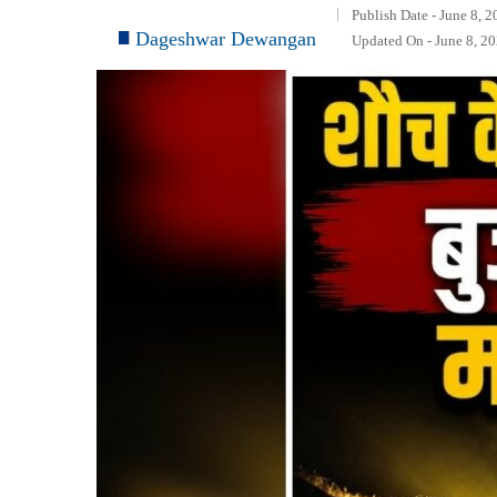
Publish Date - June 8, 
Dageshwar Dewangan
Updated On - June 8, 2