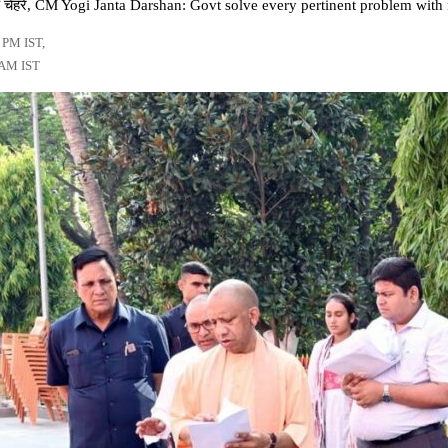
ों के चेहरे, CM Yogi Janta Darshan: Govt solve every pertinent problem wit
5 PM IST,
 AM IST