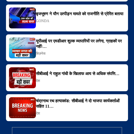
बृजभूषण ने यौन उत्पीड़न मामले को राजनीति से प्रेरित बताया
GONDA
यूपीआई पर एमडीआर शुल्क व्यापारियों पर लगेगा, ग्राहकों पर
नहींः…
बिज़नेस
सीबीआई ने राहुल गांधी के खिलाफ आय से अधिक संपत्ति…
देश
चंद्रनाथ रथ हत्याकांड: सीबीआई ने दो भाजपा कार्यकर्ताओं
सहित 11…
देश