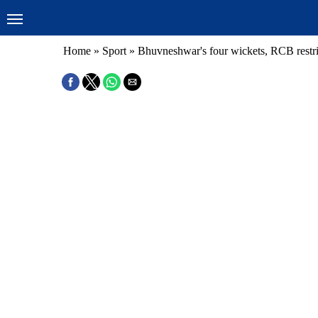
Home
»
Sport
»
Bhuvneshwar's four wickets, RCB restri