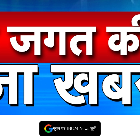
गूगल पर IBC24 News चुनें