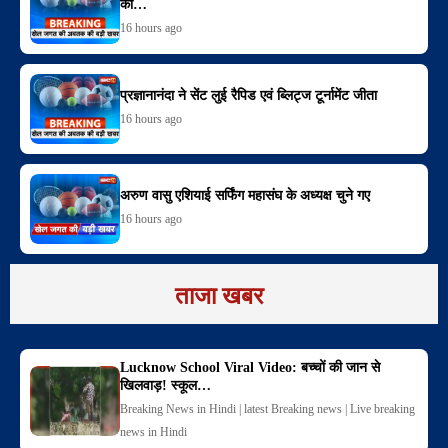
को…
16 hours ago
प्रज्ञानानंदा ने सेंट लुई रैपिड एवं ब्लिट्ज टूर्नामेंट जीता
16 hours ago
अरुण वासु एशियाई सर्फिंग महासंघ के अध्यक्ष चुने गए
16 hours ago
ताजा खबर
Lucknow School Viral Video: बच्चों की जान से
खिलवाड़! स्कूल…
Breaking News in Hindi | latest Breaking news | Live breaking
news in Hindi