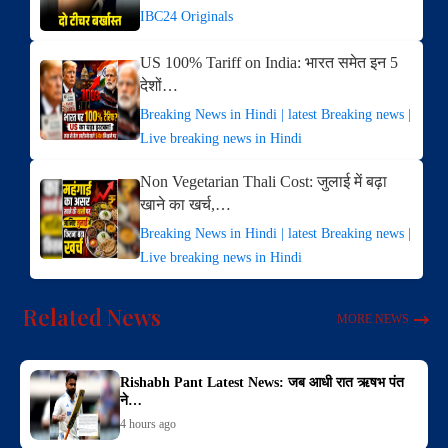
IBC24 Originals
US 100% Tariff on India: भारत समेत इन 5
देशों…
Breaking News in Hindi | latest Breaking news |
Live breaking news in Hindi
Non Vegetarian Thali Cost: जुलाई में बढ़ा
खाने का खर्च,…
Breaking News in Hindi | latest Breaking news |
Live breaking news in Hindi
Related News
MORE NEWS
Rishabh Pant Latest News: जब आधी रात ऋषभ पंत
ने…
4 hours ago