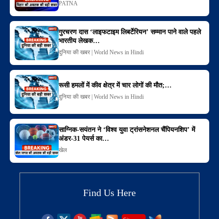
PATNA
गुरचरण दास ‘लाइफटाइम लिबर्टेरियन’ सम्मान पाने वाले पहले
भारतीय लेखक…
दुनिया की खबर | World News in Hindi
रूसी हमलों में कीव क्षेत्र में चार लोगों की मौत;…
दुनिया की खबर | World News in Hindi
साग्निक-सयंतन ने ‘विश्व युवा ट्रांसनेशनल चैंपियनशिप’ में
अंडर-31 पेयर्स का…
खेल
Find Us Here