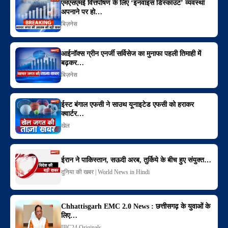
एमएसएमई वित्तपोषण के लिए ‘इनवाइस डिस्काउंट’ व्यवस्था
अपनाने पर हो…
बिज़नेस
आईनॉक्स ग्रीन एनर्जी सर्विसेज का मुनाफा पहली तिमाही में
बढ़कर…
बिज़नेस
ईस्ट बंगाल एफसी ने साउथ यूनाइटेड एफसी को हराकर
क्वार्टर…
खेल
ईरान ने पाकिस्तान, सऊदी अरब, तुर्किये के बीच हुए संयुक्त…
दुनिया की खबर | World News in Hindi
Chhattisgarh EMC 2.0 News : छत्तीसगढ़ के युवाओं के
लिए…
IBC24 Originals