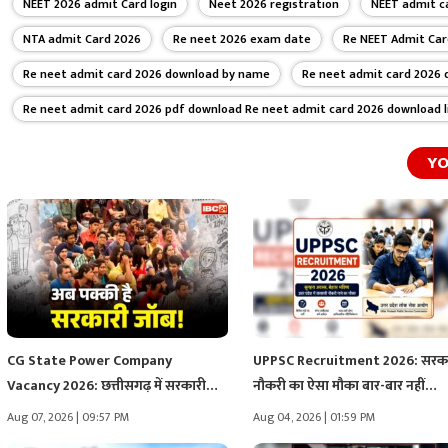
NEET 2026 admit Card login
Neet 2026 registration
NEET admit ca
NTA admit Card 2026
Re neet 2026 exam date
Re NEET Admit Car
Re neet admit card 2026 download by name
Re neet admit card 2026
Re neet admit card 2026 pdf download Re neet admit card 2026 download l
YO
CG State Power Company
UPPSC Recruitment 2026: सरक
Vacancy 2026: छत्तीसगढ़ में सरकारी
नौकरी का ऐसा मौका बार-बार नहीं…
नौकरियों…
Aug 07, 2026 | 09:57 PM
Aug 04, 2026 | 01:59 PM