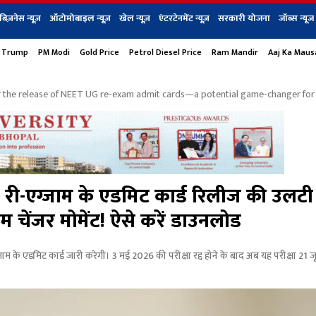
बिज़नेस न्यूज़
ऑटोमोबाइल न्यूज़
खेल न्यूज़
एंटरटेनमेंट न्यूज़
सरकारी योजना
जॉब्स न्यूज
 Trump
PM Modi
Gold Price
Petrol Diesel Price
Ram Mandir
Aaj Ka Mau
s
बिज़नेस
टेक न्यूज
धर्म
ऑटोमोबाइल
एंटरटेनम
शेयर बाज़ार
गैजेट्स न्यूज
the release of NEET UG re-exam admit cards—a potential game-changer for 2.
-एग्जाम के एडमिट कार्ड रिलीज की उलटी
म चेंजर मोमेंट! ऐसे करें डाउनलोड
े एडमिट कार्ड जारी करेगी। 3 मई 2026 की परीक्षा रद्द होने के बाद अब यह परीक्षा 21 ज