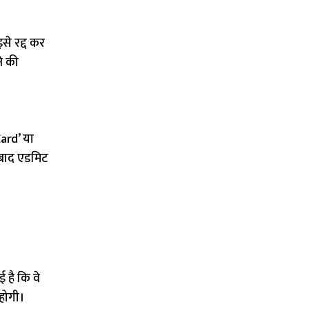
े रद्द कर
ने की
ard’ या
 बाद एडमिट
 है कि वे
 होगी।