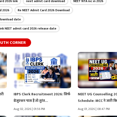
rd 2026 link
neet admit card download
NEET NTA nic in 2026
d 2026
Re NEET Admit Card 2026 Download
 download date
ink NEET admit card 2026 release date
UTH CORNER
ारी
IBPS Clerk Recruitment 2026: सिर्फ
NEET UG Counselling 2
ग्रेजुएशन पास हैं तो तुरंत…
Schedule: MCC ने जारी 
Aug 02, 2026 | 01:56 PM
Aug 01, 2026 | 08:47 PM