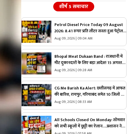
शीर्ष 5 समाचार
Petrol Diesel Price Today 09 August
2026: 8.41 रुपए प्रति लीटर सस्ता हुआ पेट्रोल,
डीजल की कीमतों में भी 11.52 रुपए की कटौती,
Aug 09, 2026 | 09:04 AM
मिली राहत तो जनता बोली- आ गए अच्छे दिन
Bhopal Meat Dukaan Band : राजधानी में
मीट दुकानदारों के लिए बड़ा आदेश! 15 अगस्त
समेत 7 दिनों तक बंद रहेंगी दुकानें, जानें कौन-
Aug 09, 2026 | 09:28 AM
कौन सी तारीखें
CG Me Barish Ka Alert: छत्तीसगढ़ में आफत
की बारिश, रायपुर, गरियाबंद समेत 10 जिलों में
ऑरेंज अलर्ट, 12 अगस्त तक भारी बारिश की
Aug 09, 2026 | 08:33 AM
चेतावनी
All Schools Closed On Monday: सोमवार
को सभी स्कूलों में छुट्टी का ऐलान….प्रशासन ने
जारी किया आदेश, इसलिए लिया गया बड़ा
Aug 09, 2026 | 07:58 AM