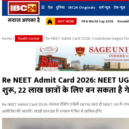
☰
देश
दुनिया
IBC24 Originals
धर्म न्यूज़
टेक न्यूज़
सवाल आपका है
HOT NOW
FIFA World Cup 2026
Donald
देश
प्रदेश न्यूज
शहर
दुनिया
IBC24 Original
छत्तीसगढ़ न्यूज
भोपाल
Home
/
Youth-corner
/ Re-NEET Admit Card 2026: Countdown begins for 
मध्यप्रदेश न्यूज
इंदौर
उत्तर प्रदेश न्यूज
जबलपुर
बिहार न्यूज
ग्वालियर
उत्तराखंड न्यूज
रायपुर
महाराष्ट्र न्यूज
बिलासपुर
Re NEET Admit Card 2026: NEET UG री
हिमाचल प्रदेश न्यूज
शुरू, 22 लाख छात्रों के लिए बन सकता है गे
हरियाणा न्यूज
Re NEET Admit Card 2026: नेशनल टेस्टिंग एजेंसी (NTA) जल्द ही NEET UG री-एग्जाम क
आयोजित की जाएगी। लाखों छात्र इस री-एग्जाम में फिर से शामिल होंगे।