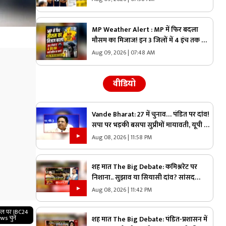
फैसला, जानें
MP Weather Alert : MP में फिर बदला
मौसम का मिजाज! इन 3 जिलों में 4 इंच तक भारी
बारिश का अलर्ट, जानें भोपाल-इंदौर का हाल
Aug 09, 2026 | 07:48 AM
वीडियो
Vande Bharat: 27 में चुनाव… पंडित पर दांव!
सपा पर भड़की बसपा सुप्रीमों मायावती, यूपी में
ब्राह्मण वोट पर क्यों छिड़ी महाभारत?
Aug 08, 2026 | 11:58 PM
शह मात The Big Debate: कमिश्नरेट पर
निशाना.. सुझाव या सियासी दांव? सांसद
बृजमोहन अग्रवाल ने रायपुर कमिश्नरेट पर उठाए
Aug 08, 2026 | 11:42 PM
सवाल, क्या वाकई में सिस्टम में सुधार की है
जरूरत
गल पर IBC24
ws चुनें
शह मात The Big Debate: पंडित-प्रशासन में