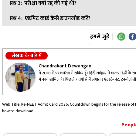
प्रश्न 3:
परीक्षा क्यों रद्द की गई थी?
उत्तर:
NTA के अनुसार एडमिट कार्ड 14 जून 2026 तक जारी किए जाएं
प्रश्न 4:
एडमिट कार्ड कैसे डाउनलोड करें?
उत्तर:
कथित पेपर लीक और अनियमितताओं की जांच के बाद परीक्षा रद
उत्तर:
उम्मीदवार NTA की आधिकारिक वेबसाइट पर जाकर लॉगिन करक
हमसे जुड़ें
लेखक के बारे में
Chandrakant Dewangan
मैं 2018 से पत्रकारिता में सक्रिय हूँ। हिंदी साहित्य में मास्टर डिग्र
में कार्य शामिल है। पिछले 7 वर्षों से मैं लगातार एंटरटेनमेंट, टेक्नो
Web Title: Re-NEET Admit Card 2026: Countdown begins for the release of 
how to download.
People