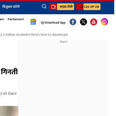
विजुअल स्टोरी
लाइव टीवी
IBC24 UP UK
sam
Parliament Monsoon Session
×
ेंट
खेल
जॉब्स न्यूज
Youtube Channels
Download App
यूथ कॉर्नर
IBC24
2 million students! Here’s how to download.
Ibc24 Jankarwan
IBC 24 Digital
Ibc24 Up-Uk
Ibc24 Madhya
Ibc24 Maidani
 गिनती
Ibc24 Sarguja
Ibc24 Bastar
Ibc24 Malwa
ून को दोबारा
Ibc24 Mahakoshal