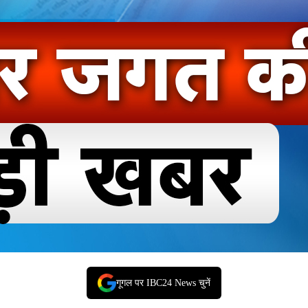
गूगल पर IBC24 News चुनें