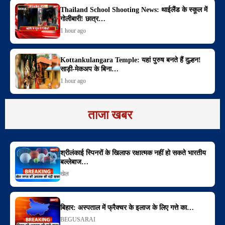
Thailand School Shooting News: थाईलैंड के स्कूल में
गोलीबारी! छात्र…
1 hour ago
Kottankulangara Temple: यहां पुरुष बनते हैं दुल्हन!
साड़ी-मेकअप के बिना…
1 hour ago
ताजा खबर
श्रीलंकाई स्पिनरों के खिलाफ रक्षात्मक नहीं हो सकते भारतीय
बल्लेबाज…
खेल
बिहार: अस्पताल में फ्रैक्चर के इलाज के लिए गत्ते का…
BEGUSARAI