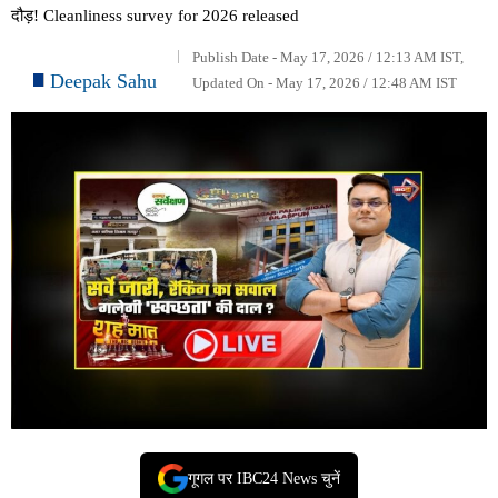
दौड़! Cleanliness survey for 2026 released
Publish Date - May 17, 2026 / 12:13 AM IST,
Deepak Sahu
Updated On - May 17, 2026 / 12:48 AM IST
गूगल पर IBC24 News चुनें