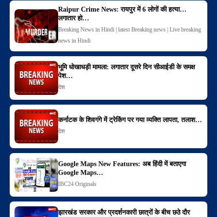
Raipur Crime News: रायपुर में 6 लोगों की हत्या…
लगातार हो…
Breaking News in Hindi | latest Breaking news | Live breaking
news in Hindi
भूमि धोखाधड़ी मामला: लगातार दूसरे दिन सीआईडी के समक्ष
पेश…
देश
कर्नाटक के शिवगंगे में ट्रेकिंग पर गया व्यक्ति लापता, तलाश…
देश
Google Maps New Features: अब हिंदी में बताएगा
Google Maps…
IBC24 Originals
झारखंड सरकार और प्रदर्शनकारी छात्रों के बीच छठे दौर