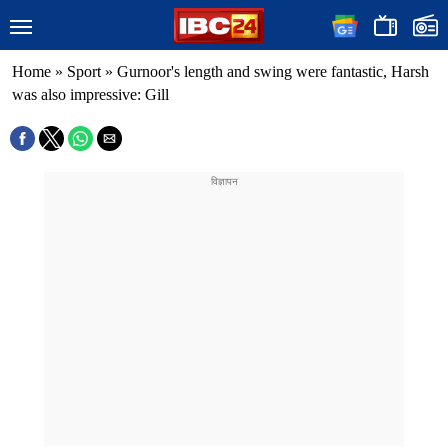
Home
»
Sport
»
Gurnoor's length and swing were fantastic, Harsh
was also impressive: Gill