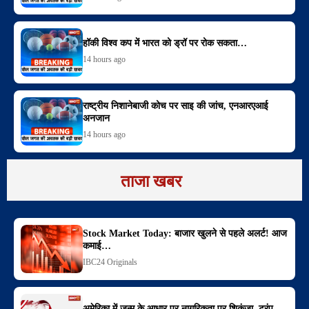
हॉकी विश्व कप में भारत को ड्रॉ पर रोक सकता…
14 hours ago
राष्ट्रीय निशानेबाजी कोच पर साइ की जांच, एनआरएआई
अनजान
14 hours ago
ताजा खबर
Stock Market Today: बाजार खुलने से पहले अलर्ट! आज
कमाई…
IBC24 Originals
अमेरिका में जन्म के आधार पर नागरिकता पर शिकंजा, ट्रंप…